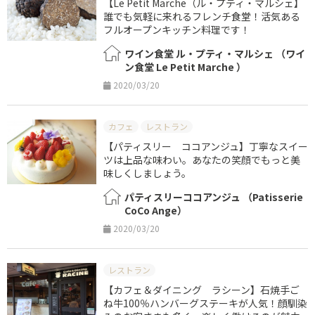
【Le Petit Marche（ル・プティ・マルシェ】
誰でも気軽に来れるフレンチ食堂！活気ある
フルオープンキッチン料理です！
ワイン食堂 ル・プティ・マルシェ （ワイ
ン食堂 Le Petit Marche ）
2020/03/20
カフェ
レストラン
【パティスリー ココアンジュ】丁寧なスイー
ツは上品な味わい。あなたの笑顔でもっと美
味しくしましょう。
パティスリーココアンジュ （Patisserie
CoCo Ange）
2020/03/20
レストラン
【カフェ＆ダイニング ラシーン】石焼手ご
ね牛100％ハンバーグステーキが人気！顔馴染