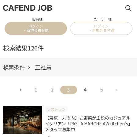
店舗様
ユーザー様
ログイン
ログイン
・新規会員登録
・新規会員登録
検索結果
126件
検索条件
正社員
‹
1
2
4
5
›
3
レストラン
【東京・丸の内】お野菜が主役のカジュアル
イタリアン「PASTA MARCHE AWkitchen's」
スタッフ募集中