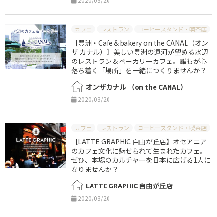
2020/03/20
カフェ
レストラン
コーヒースタンド・喫茶店
【豊洲・Cafe＆bakery on the CANAL（オン
ザ カナル）】美しい豊洲の運河が望める水辺
のレストラン＆ベーカリーカフェ。誰もが心
落ち着く「場所」を一緒につくりませんか？
オンザカナル （on the CANAL）
2020/03/20
カフェ
レストラン
コーヒースタンド・喫茶店
【LATTE GRAPHIC 自由が丘店】オセアニア
のカフェ文化に魅せられて生まれたカフェ。
ぜひ、本場のカルチャーを日本に広げる1人に
なりませんか？
LATTE GRAPHIC 自由が丘店
2020/03/20