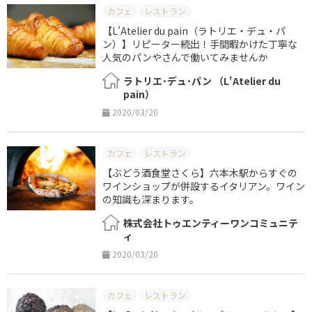
カフェ
レストラン
【L’Atelier du pain（ラトリエ・デュ・パ
ン）】リピーター続出！手間暇かけた丁寧な
人気のパンやさんで働いてみませんか
ラトリエ･デュ･パン （L'Atelier du
pain）
2020/03/20
カフェ
レストラン
【ぶどう酒食堂さくら】六本木駅からすぐの
ワインショップが併設するイタリアン。ワイン
の知識も深まります。
株式会社トゥエンティーワンコミュニテ
ィ
2020/03/20
カフェ
レストラン