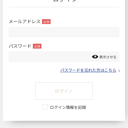
メールアドレス
パスワード
表示させる
パスワードを忘れた方はこちら
ログイン
ログイン情報を記録