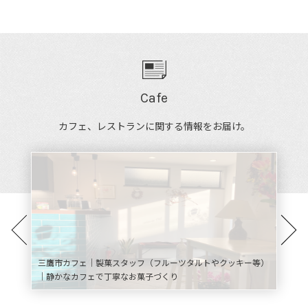
Cafe
カフェ、レストランに関する情報をお届け。
ーヒー
三鷹市カフェ｜製菓スタッフ（フルーツタルトやクッキー等）
【世田
｜静かなカフェで丁寧なお菓子づくり
ーヒ