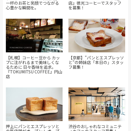
一杯のお茶と笑顔でつながる
店』徳光コーヒーでスタッフ
心豊かな瞬間を。
を募集！
【札幌】コーヒー豆から カッ
【京都】"パンとエスプレッソ
プに注がれるまで美味しくな
と"の姉妹店「本日の」スタッ
るために 日々香味を追求。
フ募集！
『TOKUMITSU COFFEE』円山
店
押上にパンとエスプレッソと
渋谷のおしゃれなコミュニテ
の新店舗がオープン！ オープ
ィカフェのスタッフ募集！