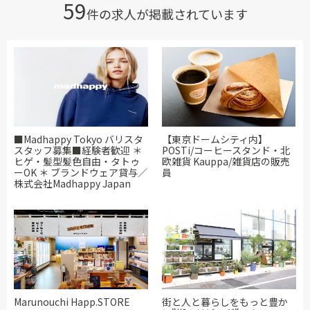
59
件の求人が掲載されています
■Madhappy Tokyo バリスタ
【東京ドームシティ内】
スタッフ募集■経験者歓迎 ＊
POSTi/コーヒースタンド・北
ヒゲ・髪型髪色自由・タトゥ
欧雑貨 Kauppa/雑貨店の販売
ーOK ＊ ブランドウェア貸与／
員
株式会社Madhappy Japan
Marunouchi Happ.STORE
街と人と暮らしをもっと豊か