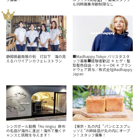
も同時募集年齢制限なし
静岡県最南端の街 灯台下 海の見
■Madhappy Tokyo バリスタスタ
えるハワイアンカフェレストラン
ッフ募集■経験者歓迎 ＊ ヒゲ・髪
型髪色自由・タトゥーOK ＊ ブラン
ドウェア貸与／株式会社Madhappy
Japan
シンガポール勤務『Ao ringo』麻布
【東京・丸の内】"パンとエスプレ
の名店が海外に進出！海外で働くチ
ッソと”の姉妹店が丸の内にオープ
ャンスと挑戦を与えます！
ン！スタッフ募集！