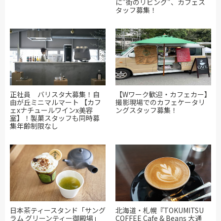
に"街のリビング"、カフェス
タッフ募集！
正社員 バリスタ大募集！自
【Wワーク歓迎・カフェカー】
由が丘ミニマルマート 【カフ
撮影現場でのカフェケータリ
ェxナチュールワインx美容
ングスタッフ募集！
室】！製菓スタッフも同時募
集年齢制限なし
日本茶ティースタンド「サング
北海道・札幌『TOKUMITSU
ラム グリーンティー御殿場」
COFFEE Cafe & Beans 大通