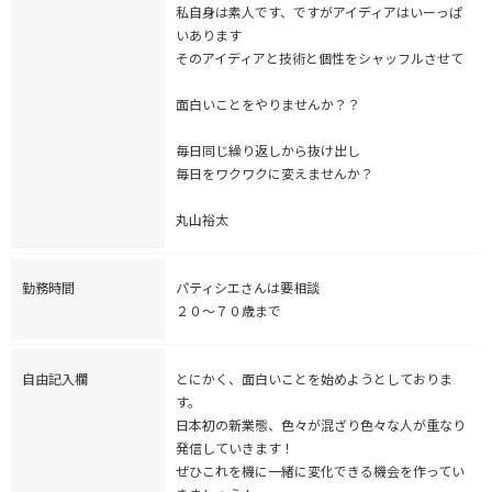
私自身は素人です、ですがアイディアはいーっぱ
いあります
そのアイディアと技術と個性をシャッフルさせて
面白いことをやりませんか？？
毎日同じ繰り返しから抜け出し
毎日をワクワクに変えませんか？
丸山裕太
勤務時間
パティシエさんは要相談
２０〜７０歳まで
自由記入欄
とにかく、面白いことを始めようとしておりま
す。
日本初の新業態、色々が混ざり色々な人が重なり
発信していきます！
ぜひこれを機に一緒に変化できる機会を作ってい