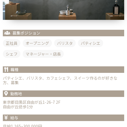
募集ポジション
正社員
オープニング
バリスタ
パティシエ
シェフ
マネージャー・店長
職種
パティシエ、バリスタ、カフェシェフ、スイーツ作るのが好きな
方、募集
勤務地
東京都目黒区自由が丘1-26-7 2F
自由が丘徒歩1分
給与
月給1,165~300,000円