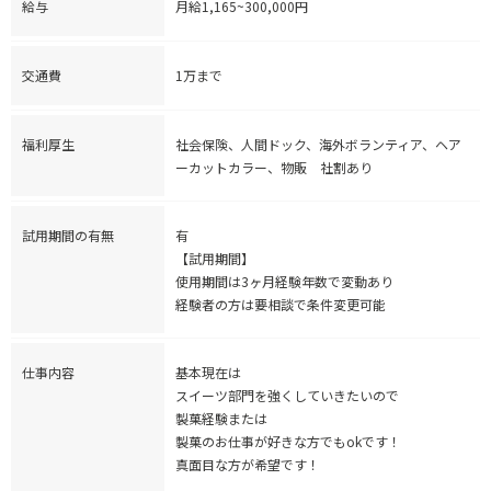
給与
月給1,165~300,000円
交通費
1万まで
福利厚生
社会保険、人間ドック、海外ボランティア、ヘア
ーカットカラー、物販 社割あり
試用期間の有無
有
【試用期間】
使用期間は3ヶ月経験年数で変動あり
経験者の方は要相談で条件変更可能
仕事内容
基本現在は
スイーツ部門を強くしていきたいので
製菓経験または
製菓のお仕事が好きな方でもokです！
真面目な方が希望です！