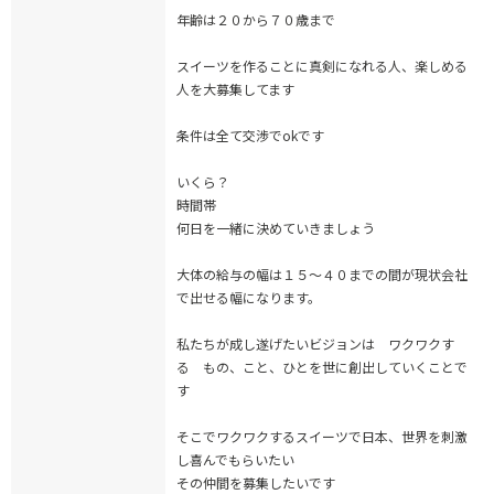
年齢は２０から７０歳まで
スイーツを作ることに真剣になれる人、楽しめる
人を大募集してます
条件は全て交渉でokです
いくら？
時間帯
何日を一緒に決めていきましょう
大体の給与の幅は１５〜４０までの間が現状会社
で出せる幅になります。
私たちが成し遂げたいビジョンは ワクワクす
る もの、こと、ひとを世に創出していくことで
す
そこでワクワクするスイーツで日本、世界を刺激
し喜んでもらいたい
その仲間を募集したいです