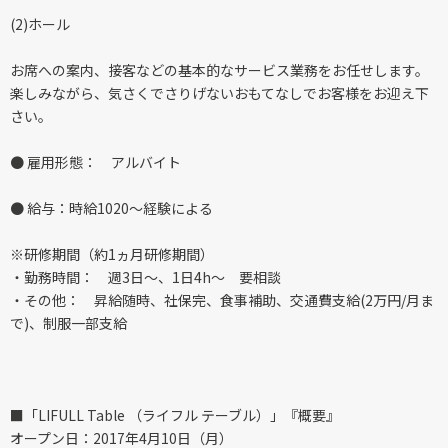
(2)ホール
お席への案内、接客などの基本的なサービス業務をお任せします。
楽しみながら、気さくでさりげないおもてなしでお客様をお迎え下
さい。
● 雇用形態： アルバイト
● 給与：時給1020〜経験による
※研修期間（約1ヵ月研修期間）
・勤務時間： 週3日～、1日4h～ 要相談
・その他： 昇給随時、社保完、食事補助、交通費支給(2万円/月ま
で)、制服一部支給
■「LIFULL Table （ライフル テーブル）」『概要』
オープン日：2017年4月10日（月）